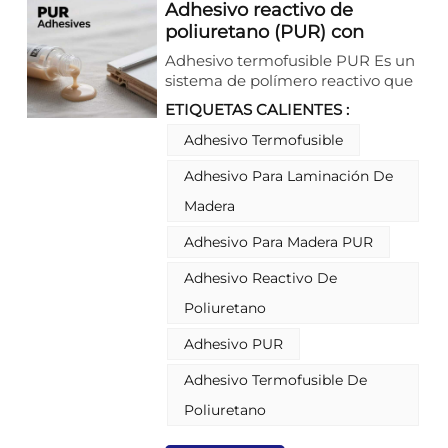
Adhesivo reactivo de
poliuretano (PUR) con
excelente resistencia a la
Adhesivo termofusible PUR Es un
adhesión por fusión en
sistema de polímero reactivo que
caliente
aprovecha la tecnología de curado
ETIQUETAS CALIENTES :
por humedad para ofrecer una
adhesión permanente sin igual.
Adhesivo Termofusible
Inicialmente aplicado como
Adhesivo Para Laminación De
termoplástico, experimenta una
reacción de reticulación química
Madera
irreversible al exponerse a la
humedad ambiental,
Adhesivo Para Madera PUR
transformándose en una red
Adhesivo Reactivo De
polimérica termoestable
duradera. Esto resulta en una
Poliuretano
resistencia excepcional al calor, a
los productos químicos y a los
Adhesivo PUR
plastificantes, proporcionando
una resistencia a la tracción
Adhesivo Termofusible De
superior y una fiabilidad a largo
Poliuretano
plazo para las aplicaciones
industriales más exigentes.