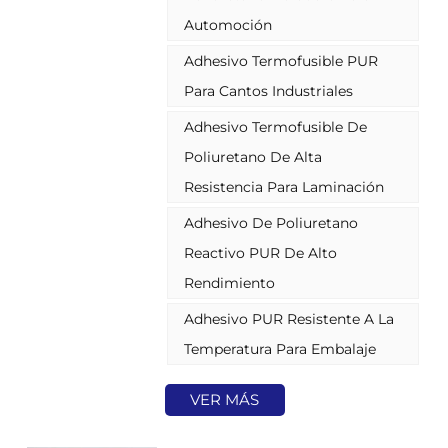
y condiciones ambientales
Automoción
extremas. Ideal para industrias
exigentes como la del mueble, la
Adhesivo Termofusible PUR
automoción y el embalaje, el PUR
Para Cantos Industriales
ofrece un rendimiento inigualable
en aplicaciones de laminación,
Adhesivo Termofusible De
envoltura y canteado.
Poliuretano De Alta
Resistencia Para Laminación
Adhesivo De Poliuretano
Reactivo PUR De Alto
Rendimiento
Adhesivo PUR Resistente A La
Temperatura Para Embalaje
VER MÁS