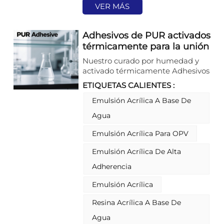
VER MÁS
Adhesivos de PUR activados
térmicamente para la unión
de sustratos de alto
Nuestro curado por humedad y
rendimiento
activado térmicamente Adhesivos
PUR Son sistemas termoestables
ETIQUETAS CALIENTES :
de alto rendimiento diseñados
para la laminación plana
Emulsión Acrílica A Base De
automatizada. Ofrecen un amplio
Agua
rango de temperatura de
aplicación (110 °C - 140 °C) y
Emulsión Acrílica Para OPV
tiempos de apertura
personalizables para garantizar
Emulsión Acrílica De Alta
una adhesión superior, una
Adherencia
excepcional resistencia al
envejecimiento y un alto
Emulsión Acrílica
rendimiento de producción en
diversos sustratos, como MDF,
Resina Acrílica A Base De
metales, plásticos y paneles de
Agua
ingeniería para aplicaciones