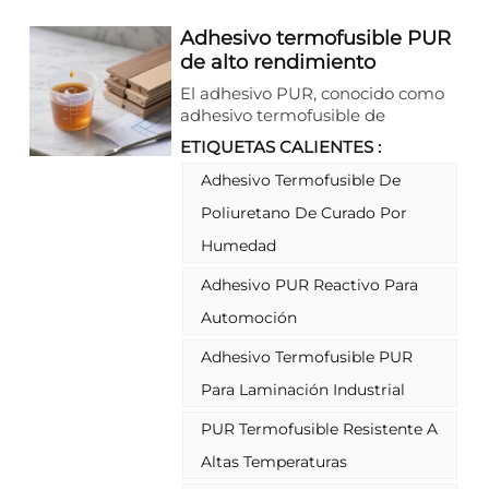
Adhesivo termofusible PUR
de alto rendimiento
El adhesivo PUR, conocido como
adhesivo termofusible de
poliuretano reactivo de curado por
ETIQUETAS CALIENTES :
humedad, es un material de
unión de alto rendimiento que
Adhesivo Termofusible De
cura mediante una reacción
Poliuretano De Curado Por
química con la humedad del aire.
Elimina el método tradicional de
Humedad
curado por evaporación de
Adhesivo PUR Reactivo Para
disolventes, evitando la
producción de sustancias nocivas
Automoción
durante el proceso. Combinando
las ventajas de la rápida
Adhesivo Termofusible PUR
colocación de los adhesivos
Para Laminación Industrial
termofusibles y la larga duración
de los adhesivos estructurales,
PUR Termofusible Resistente A
crea una interfaz de unión de alta
Altas Temperaturas
resistencia, antienvejecimiento y
resistente a los impactos en la