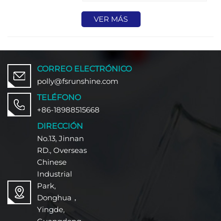
exigentes de mobiliario y
arquitectura.
VER MÁS
CORREO ELECTRÓNICO
polly@fsrunshine.com
TELÉFONO
+86-18988515668
DIRECCIÓN
No.13, Jinnan
RD., Overseas
Chinese
Industrial
Park,
Donghua，
Yingde,