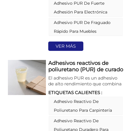
Adhesivo PUR De Fuerte
superficie de diversos materiales.
Ampliamente utilizado en la
Adhesión Para Electrónica
fabricación industrial,
electrodomésticos, muebles y
Adhesivo PUR De Fraguado
materiales de construcción,
Rápido Para Muebles
embalaje e impresión, entre otros
sectores, ofrece a las empresas
soluciones de unión eficientes,
VER MÁS
ecológicas y fiables.
Adhesivos reactivos de
poliuretano (PUR) de curado
térmico duraderos y de alto
El adhesivo PUR es un adhesivo
rendimiento
de alto rendimiento que combina
el fraguado instantáneo de los
ETIQUETAS CALIENTES :
adhesivos termofusibles con la
máxima resistencia y durabilidad
Adhesivo Reactivo De
de los adhesivos estructurales.
Poliuretano Para Carpintería
Cura al exponerse a la humedad
atmosférica, formando uniones
Adhesivo Reactivo De
permanentes y resistentes que
Poliuretano Duradero Para
soportan tensiones, temperaturas