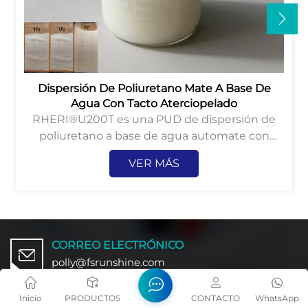
Dispersión De Poliuretano Mate A Base De
Agua Con Tacto Aterciopelado
RHERI®U200T es una PUD de dispersión de
poliuretano a base de agua automate con
excelente tacto aterciopelado y propiedades
VER MÁS
antiabrasivas.
CORREO ELECTRÓNICO
polly@fsrunshine.com
TELÉFONO
Inicio
PRODUCTOS
CONTACTO
WhatsApp
+86-18988515668