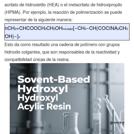
acrilato de hidroxietilo (HEA) o el metacrilato de hidroxipropilo
(HPMA). Por ejemplo, la reacción de polimerización se puede
representar de la siguiente manera:
n
CH
=
CHCOOCH
CH
OH
[−
CH
−
CH
(
COCINA
CH
2
2
2
Iniciador
2
2
2
OH
)−]
n
Esto da como resultado una cadena de polímero con grupos
hidroxilo colgantes, que son responsables de la reactividad y
compatibilidad únicas de la resina.