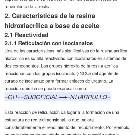
rendimiento de la resina.
2. Características de la resina
hidroxiacrílica a base de aceite
2.1 Reactividad
2.1.1 Reticulación con isocianatos
Una de las características más significativas de la resina acrílica
hidroxílica es su alta reactividad con isocianatos en sistemas de
dos componentes. Los grupos hidroxilo de la resina acrílica
reaccionan con los grupos isocianato (-NCO) del agente de
curado de isocianato para formar enlaces de uretano. La
reacción química se puede expresar como:
−
O
H
+
−
SUBOFICIAL
⟶
−
N
H
ARRULLO
−
Esta reacción de reticulación da lugar a la formación de una
estructura de red tridimensional, lo que mejora
considerablemente el rendimiento del recubrimiento. Por ejemplo,
en aplicaciones de repintado automotriz, la reacción entre la