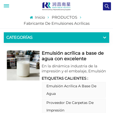
Inicio
PRODUCTOS
Fabricante De Emulsiones Acrílicas
CATEGORÍAS
Emulsión acrílica a base de
agua con excelente
adherencia para tintas de
En la dinámica industria de la
impresión y recubrimientos
impresión y el embalaje, Emulsión
de envases.
acrílica a base de agua Se ha
ETIQUETAS CALIENTES :
convertido en un material
fundamental, apreciado por su
Emulsión Acrílica A Base De
respeto al medio ambiente y sus
Agua
propiedades multifuncionales. La
emulsión acrílica al agua
Proveedor De Carpetas De
autorreticulante, libre de APEO,
Impresión
destaca como una opción de alta