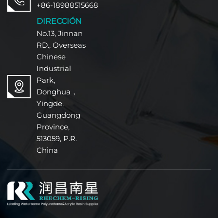
+86-18988515668
DIRECCIÓN
No.13, Jinnan
RD., Overseas
Chinese
Industrial
Park,
Donghua，
Yingde,
Guangdong
Province,
513059, P.R.
China