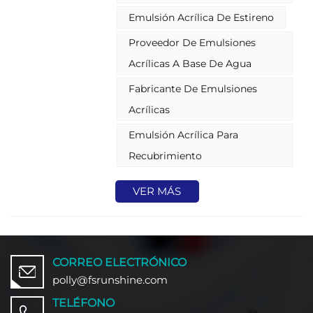
calidad, desarrollada
Emulsión Acrílica De Estireno
específicamente para la
formulación de tintas y barnices
Proveedor De Emulsiones
de impresión. Su compatibilidad
Acrílicas A Base De Agua
inherente con los procesos de
impresión flexográfica y de
Fabricante De Emulsiones
huecograbado, junto con su
excepcional adhesión a diversos
Acrílicas
sustratos, la convierte en la mejor
opción para fabricantes que
Emulsión Acrílica Para
buscan fiabilidad y rendimiento.
Recubrimiento
VER MÁS
CORREO ELECTRÓNICO
polly@fsrunshine.com
TELÉFONO