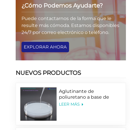
¿Cómo Podemos Ayudarte?
Puede contactarnos de la forma que le
resulte más cómoda. Estamos disponibles
24/7 por correo electrónico o teléfono.
EXPLORAR AHORA
NUEVOS PRODUCTOS
Aglutinante de
poliuretano a base de
agua para impresión de
LEER MÁS
películas de PET y BOPP