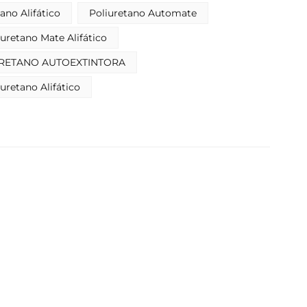
Indonesia
ano Alifático
Poliuretano Automate
بالعربية
uretano Mate Alifático
URETANO AUTOEXTINTORA
हिंदी
uretano Alifático