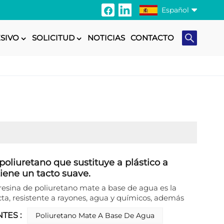
Español
SIVO
SOLICITUD
NOTICIAS
CONTACTO
English
Français
Italiano
Русский
Español
Português
oliuretano que sustituye a plástico a
iene un tacto suave.
日本語
esina de poliuretano mate a base de agua es la
cta, resistente a rayones, agua y químicos, además
Türkçe
duradera.
NTES :
Poliuretano Mate A Base De Agua