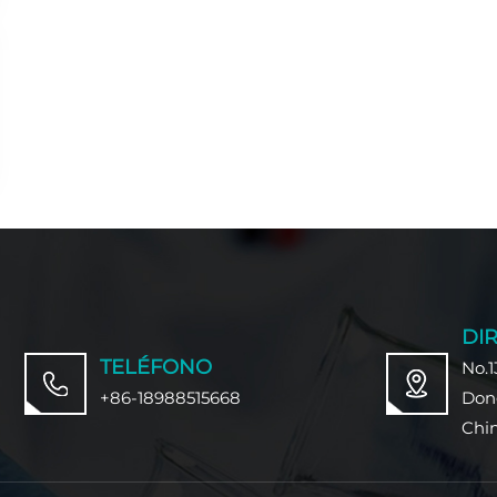
DI
TELÉFONO
No.1
+86-18988515668
Don
Chi