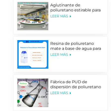
Aglutinante de
poliuretano estirable para
tinta de serigrafía textil
LEER MÁS
Resina de poliuretano
mate a base de agua para
un tacto suave
LEER MÁS
Fábrica de PUD de
dispersión de poliuretano
a base de agua
LEER MÁS