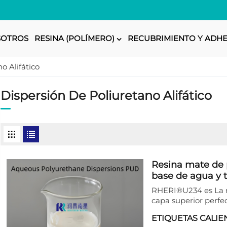
SOTROS
RESINA (POLÍMERO)
RECUBRIMIENTO Y ADHE
o Alifático
Dispersión De Poliuretano Alifático
Resina mate de p
base de agua y t
RHERI®U234 es La r
capa superior perfe
de ser resistente y 
ETIQUETAS CALIE