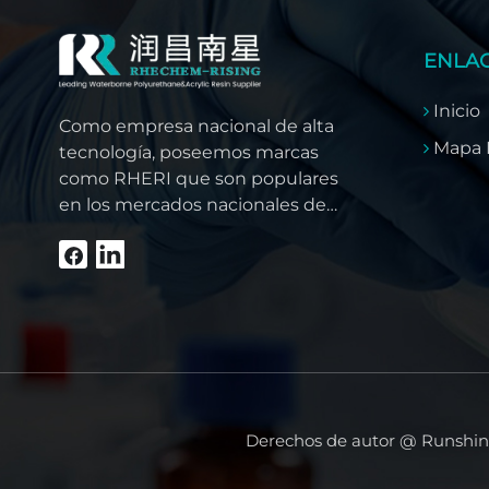
ENLAC
Inicio
Como empresa nacional de alta
Mapa D
tecnología, poseemos marcas
como RHERI que son populares
en los mercados nacionales de
China, pero también nuestros
productos de alta calidad han
ganado la confianza de clientes
extranjeros como el Sudeste
Asiático, Medio Oriente, América
del Sur, África y América del Norte.
Derechos de autor @ Runshine