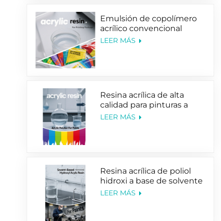
Emulsión de copolímero
acrílico convencional
diseñada para
LEER MÁS
recubrimiento de
impresión de envases
Resina acrílica de alta
calidad para pinturas a
base de solventes y
LEER MÁS
revestimientos a base de
agua.
Resina acrílica de poliol
hidroxi a base de solvente
para pinturas de dos
LEER MÁS
componentes