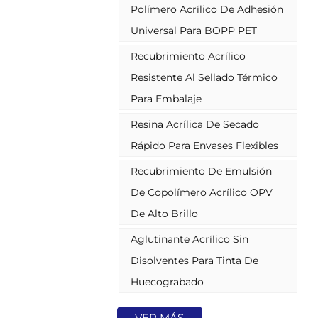
Polímero Acrílico De Adhesión
en varios sustratos plásticos como
HDPE, LDPE, BOPP, PVC, PET, etc.
Universal Para BOPP PET
Tiene las especialidades de
secado rápido, buena resistencia
Recubrimiento Acrílico
al agua y a los productos químicos
Resistente Al Sellado Térmico
y buena capacidad de impresión.
Para Embalaje
Resina Acrílica De Secado
Rápido Para Envases Flexibles
Recubrimiento De Emulsión
De Copolímero Acrílico OPV
De Alto Brillo
Aglutinante Acrílico Sin
Disolventes Para Tinta De
Huecograbado
VER MÁS