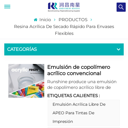
Inicio
PRODUCTOS
Resina Acrílica De Secado Rápido Para Envases
Flexibles
CATEGORÍAS
Emulsión de copolímero
acrílico convencional
diseñada para
Runshine produce una emulsión
recubrimiento de impresión
de copolímero acrílico libre de
de envases
solventes y APEO diseñada para
ETIQUETAS CALIENTES :
aplicaciones de impresión.
Nuestra resina acrílica posee una
Emulsión Acrílica Libre De
excelente flexibilidad y
APEO Para Tintas De
rendimiento anticalentamiento,
así como un polímero acrílico con
Impresión
buenas propiedades de adhesión