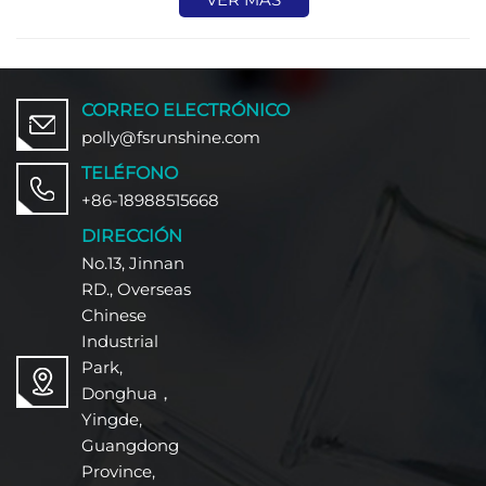
CORREO ELECTRÓNICO
polly@fsrunshine.com
TELÉFONO
+86-18988515668
DIRECCIÓN
No.13, Jinnan
RD., Overseas
Chinese
Industrial
Park,
Donghua，
Yingde,
Guangdong
Province,