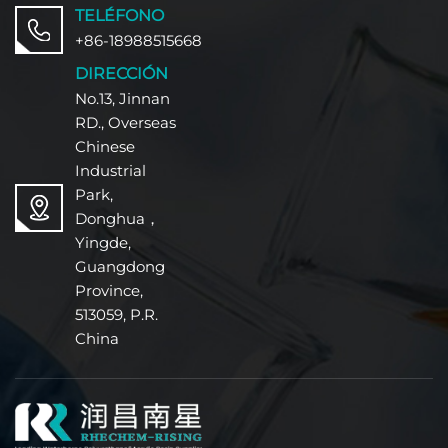
embalajes.
TELÉFONO
+86-18988515668
DIRECCIÓN
No.13, Jinnan
RD., Overseas
Chinese
Industrial
Park,
Donghua，
Yingde,
Guangdong
Province,
513059, P.R.
China