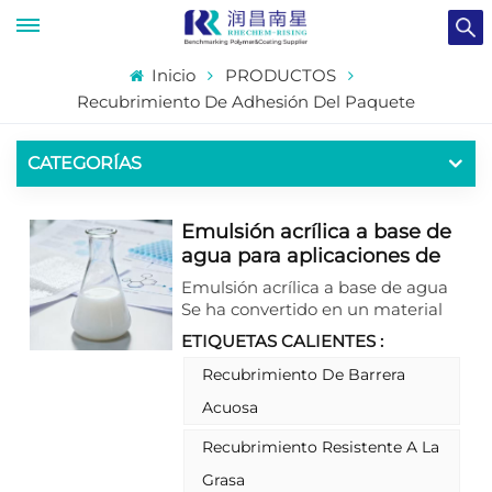
Inicio
PRODUCTOS
Recubrimiento De Adhesión Del Paquete
CATEGORÍAS
Emulsión acrílica a base de
agua para aplicaciones de
barrera en envases
Emulsión acrílica a base de agua
Se ha convertido en un material
fundamental en la industria del
ETIQUETAS CALIENTES :
embalaje, respondiendo a la
urgente necesidad de soluciones
Recubrimiento De Barrera
de barrera que equilibren
Acuosa
rendimiento, sostenibilidad y
rentabilidad. A medida que los
Recubrimiento Resistente A La
mercados globales se inclinan por
Grasa
alternativas de embalaje