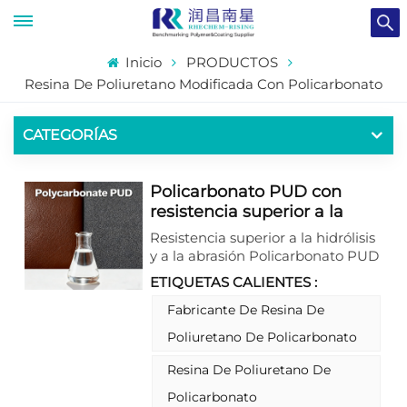
Inicio
PRODUCTOS
Resina De Poliuretano Modificada Con Policarbonato
CATEGORÍAS
Policarbonato PUD con
resistencia superior a la
hidrólisis y la abrasión para
Resistencia superior a la hidrólisis
revestimientos de cuero y
y a la abrasión Policarbonato PUD
textiles
Es una dispersión de poliuretano
ETIQUETAS CALIENTES :
de alto rendimiento diseñada
específicamente para sistemas de
Fabricante De Resina De
recubrimiento ecológicos en
Poliuretano De Policarbonato
aplicaciones de cuero y textiles.
Como PUD de policarbonato,
Resina De Poliuretano De
forma películas duraderas
Policarbonato
mediante un proceso de