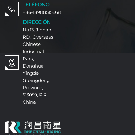
acabados de cuero y textiles,
TELÉFONO
proporcionando protección y
+86-18988515668
rendimiento duraderos.
DIRECCIÓN
No.13, Jinnan
RD., Overseas
Chinese
Industrial
Park,
Donghua，
Yingde,
Guangdong
Province,
513059, P.R.
China